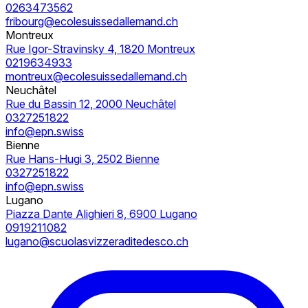
0263473562
fribourg@ecolesuissedallemand.ch
Montreux
Rue Igor-Stravinsky 4, 1820 Montreux
0219634933
montreux@ecolesuissedallemand.ch
Neuchâtel
Rue du Bassin 12, 2000 Neuchâtel
0327251822
info@epn.swiss
Bienne
Rue Hans-Hugi 3, 2502 Bienne
0327251822
info@epn.swiss
Lugano
Piazza Dante Alighieri 8, 6900 Lugano
0919211082
lugano@scuolasvizzeraditedesco.ch