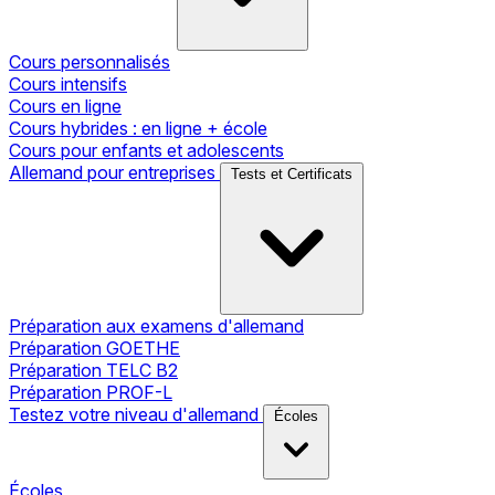
Cours personnalisés
Cours intensifs
Cours en ligne
Cours hybrides : en ligne + école
Cours pour enfants et adolescents
Allemand pour entreprises
Tests et Certificats
Préparation aux examens d'allemand
Préparation GOETHE
Préparation TELC B2
Préparation PROF-L
Testez votre niveau d'allemand
Écoles
Écoles