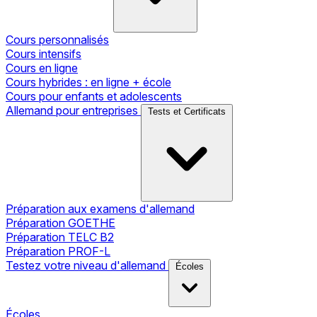
Cours personnalisés
Cours intensifs
Cours en ligne
Cours hybrides : en ligne + école
Cours pour enfants et adolescents
Allemand pour entreprises
Tests et Certificats
Préparation aux examens d'allemand
Préparation GOETHE
Préparation TELC B2
Préparation PROF-L
Testez votre niveau d'allemand
Écoles
Écoles