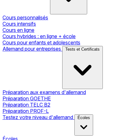
Cours personnalisés
Cours intensifs
Cours en ligne
Cours hybrides : en ligne + école
Cours pour enfants et adolescents
Allemand pour entreprises
Tests et Certificats
Préparation aux examens d'allemand
Préparation GOETHE
Préparation TELC B2
Préparation PROF-L
Testez votre niveau d'allemand
Écoles
Écoles