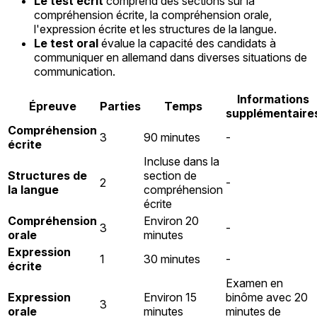
Le test écrit
comprend des sections sur la
compréhension écrite, la compréhension orale,
l'expression écrite et les structures de la langue.
Le test oral
évalue la capacité des candidats à
communiquer en allemand dans diverses situations de
communication.
Informations
Épreuve
Parties
Temps
supplémentaire
Compréhension
3
90 minutes
-
écrite
Incluse dans la
Structures de
section de
2
-
la langue
compréhension
écrite
Compréhension
Environ 20
3
-
orale
minutes
Expression
1
30 minutes
-
écrite
Examen en
Expression
Environ 15
binôme avec 20
3
orale
minutes
minutes de